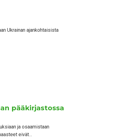
aan Ukrainan ajankohtaisista
lan pääkirjastossa
muksiaan ja osaamistaan
haasteet eivät…