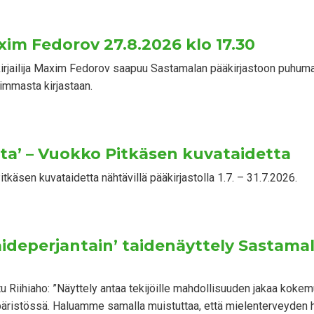
axim Fedorov 27.8.2026 klo 17.30
a kirjailija Maxim Fedorov saapuu Sastamalan pääkirjastoon puhum
mmasta kirjastaan.
ta’ – Vuokko Pitkäsen kuvataidetta
tkäsen kuvataidetta nähtävillä pääkirjastolla 1.7. – 31.7.2026.
taideperjantain’ taidenäyttely Sastama
tu Riihiaho: ”Näyttely antaa tekijöille mahdollisuuden jakaa koke
päristössä. Haluamme samalla muistuttaa, että mielenterveyden 