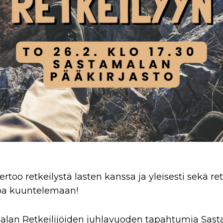
rtoo retkeilystä lasten kanssa ja yleisesti sekä re
loa kuuntelemaan!
an Retkeilijöiden juhlavuoden tapahtumia Sas