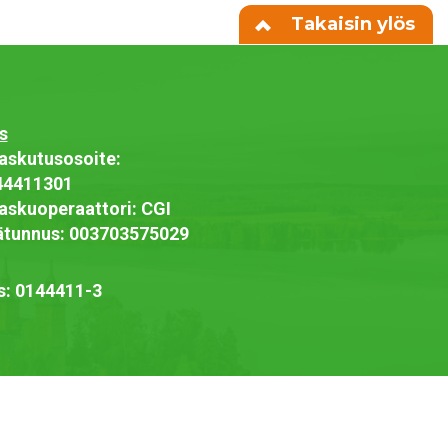
Takaisin ylös
s
askutusosoite:
44411301
askuoperaattori: CGI
jätunnus: 003703575029
s: 0144411-3