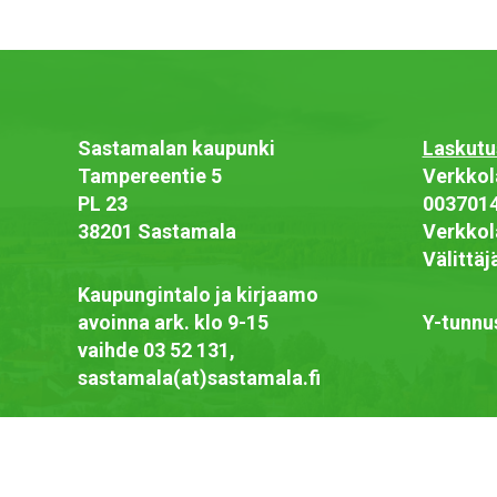
Sastamalan kaupunki
Laskutu
Tampereentie 5
Verkkol
PL 23
003701
38201 Sastamala
Verkkol
Välittä
Kaupungintalo ja kirjaamo
avoinna ark. klo 9-15
Y-tunnu
vaihde 03 52 131,
sastamala(at)sastamala.fi