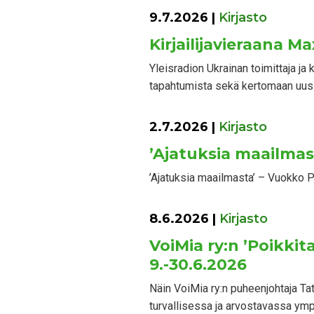
9.7.2026
|
Kirjasto
Kirjailijavieraana M
Yleisradion Ukrainan toimittaja j
tapahtumista sekä kertomaan uusi
2.7.2026
|
Kirjasto
’Ajatuksia maailmas
’Ajatuksia maailmasta’ – Vuokko Pi
8.6.2026
|
Kirjasto
VoiMia ry:n ’Poikki
9.-30.6.2026
Näin VoiMia ry:n puheenjohtaja Ta
turvallisessa ja arvostavassa ym