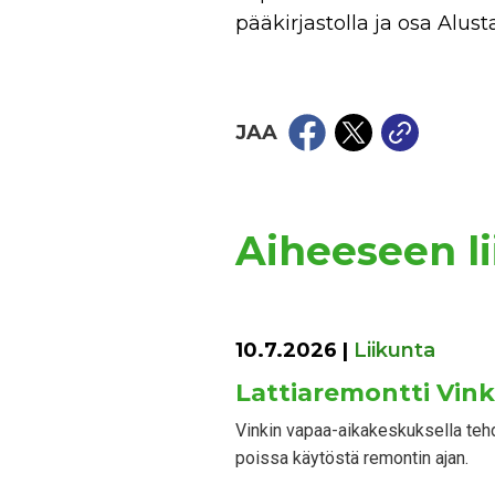
pääkirjastolla ja osa Alu
JAA
Aiheeseen lii
10.7.2026
|
Liikunta
Lattiaremontti Vin
Vinkin vapaa-aikakeskuksella tehd
poissa käytöstä remontin ajan.