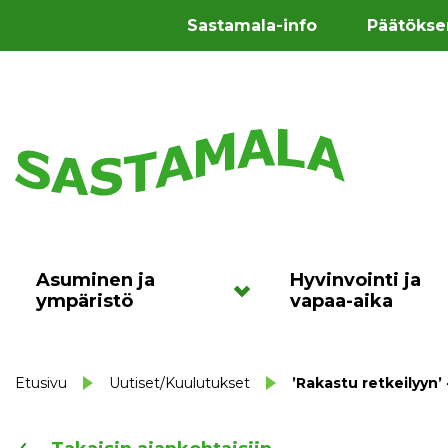
Sastamala-info
Päätökse
Asuminen ja
Hyvinvointi ja
ympäristö
vapaa-aika
Etusivu
Uutiset/Kuulutukset
’Rakastu retkeilyyn’