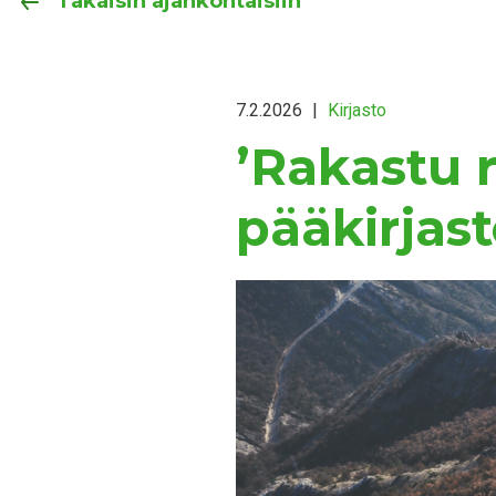
Takaisin ajankohtaisiin
7.2.2026
|
Kirjasto
’Rakastu r
pääkirjast