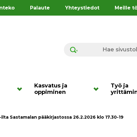
nteko
Palaute
Yhteystiedot
Meille t
Hae sivustolta
Kasvatus ja
Työ ja
oppiminen
yrittämi
 -ilta Sastamalan pääkirjastossa 26.2.2026 klo 17.30-19