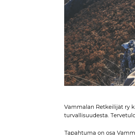
Vammalan Retkeilijät ry ke
turvallisuudesta. Tervetu
Tapahtuma on osa Vammal