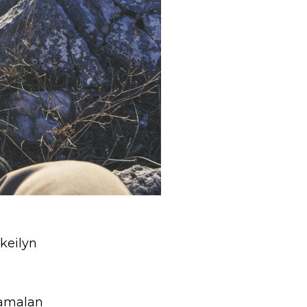
tkeilyn
tamalan