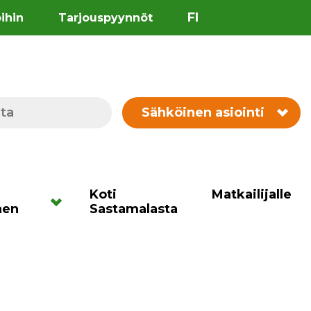
FI
öihin
Tarjouspyynnöt
Sähköinen asiointi
Koti
Matkailijalle
nen
Sastamalasta