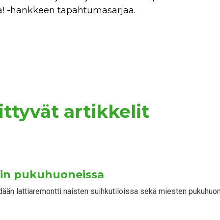
sta! -hankkeen tapahtumasarjaa.
ttyvät artikkelit
kin pukuhuoneissa
ään lattiaremontti naisten suihkutiloissa sekä miesten pukuhuone