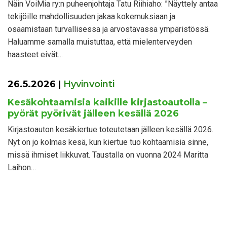
Näin VoiMia ry:n puheenjohtaja Tatu Riihiaho: ”Näyttely antaa
tekijöille mahdollisuuden jakaa kokemuksiaan ja
osaamistaan turvallisessa ja arvostavassa ympäristössä.
Haluamme samalla muistuttaa, että mielenterveyden
haasteet eivät…
26.5.2026
|
Hyvinvointi
Kesäkohtaamisia kaikille kirjastoautolla –
pyörät pyörivät jälleen kesällä 2026
Kirjastoauton kesäkiertue toteutetaan jälleen kesällä 2026.
Nyt on jo kolmas kesä, kun kiertue tuo kohtaamisia sinne,
missä ihmiset liikkuvat. Taustalla on vuonna 2024 Maritta
Laihon…