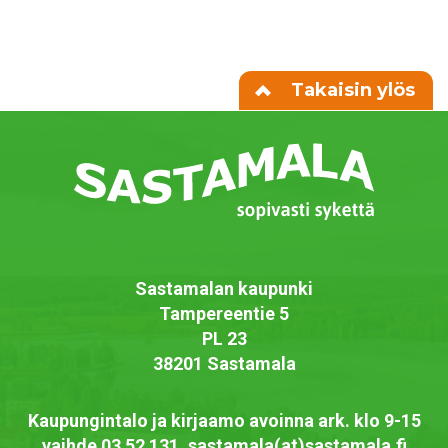
Takaisin ylös
Sastamalan kaupunki
Tampereentie 5
PL 23
38201 Sastamala
Kaupungintalo ja kirjaamo avoinna ark. klo 9-15
vaihde 03 52 131, sastamala(at)sastamala.fi