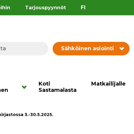
FI
öihin
Tarjouspyynnöt
Sähköinen asiointi
Koti
Matkailijalle
nen
Sastamalasta
rjastossa 3.-30.5.2025.