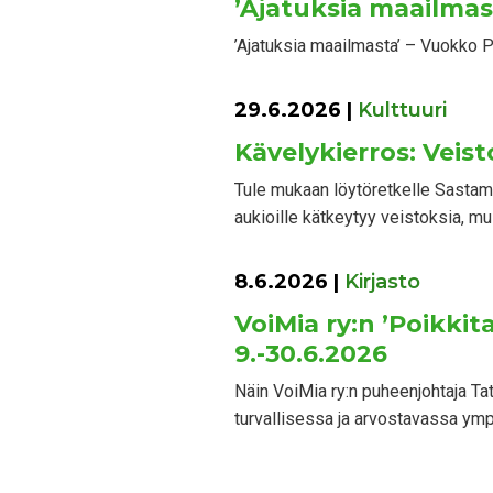
’Ajatuksia maailmas
’Ajatuksia maailmasta’ – Vuokko Pi
29.6.2026
|
Kulttuuri
Kävelykierros: Veist
Tule mukaan löytöretkelle Sastamal
aukioille kätkeytyy veistoksia, mui
8.6.2026
|
Kirjasto
VoiMia ry:n ’Poikki
9.-30.6.2026
Näin VoiMia ry:n puheenjohtaja Ta
turvallisessa ja arvostavassa ym