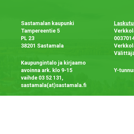
Sastamalan kaupunki
Laskutu
Tampereentie 5
Verkkol
PL 23
003701
38201 Sastamala
Verkkol
Välittä
Kaupungintalo ja kirjaamo
avoinna ark. klo 9-15
Y-tunnu
vaihde 03 52 131,
sastamala(at)sastamala.fi