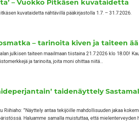
ta’ – Vuokko Pitkäsen kuvataidetta
tkäsen kuvataidetta nähtävillä pääkirjastolla 1.7. – 31.7.2026.
osmatka – tarinoita kiven ja taiteen ää
an julkisen taiteen maailmaan tiistaina 21.7.2026 klo 18.00! Kaup
stomerkkejä ja tarinoita, joita moni ohittaa niitä…
taideperjantain’ taidenäyttely Sastama
tu Riihiaho: ”Näyttely antaa tekijöille mahdollisuuden jakaa koke
päristössä. Haluamme samalla muistuttaa, että mielenterveyden 