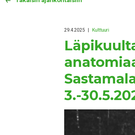
Takaisin ajankohtaisiin
29.4.2025
|
Kulttuuri
Läpikuult
anatomiaa
Sastamala
3.-30.5.20