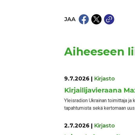
JAA
Aiheeseen lii
9.7.2026
|
Kirjasto
Kirjailijavieraana M
Yleisradion Ukrainan toimittaja j
tapahtumista sekä kertomaan uusi
2.7.2026
|
Kirjasto