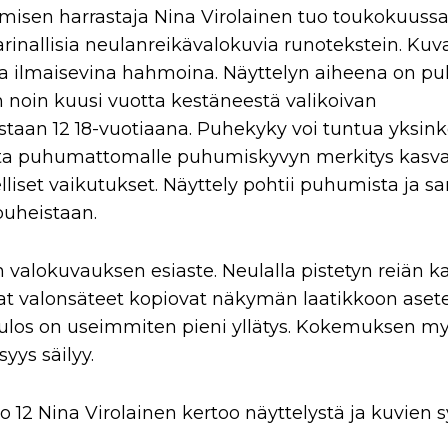
amisen harrastaja Nina Virolainen tuo toukokuuss
arinallisia neulanreikävalokuvia runotekstein. Kuv
ita ilmaisevina hahmoina. Näyttelyn aiheena on p
 noin kuusi vuotta kestäneestä valikoivan
an 12 18-vuotiaana. Puhekyky voi tuntua yksinke
tta puhumattomalle puhumiskyvyn merkitys kasva
liset vaikutukset. Näyttely pohtii puhumista ja s
puheistaan.
valokuvauksen esiaste. Neulalla pistetyn reiän k
at valonsäteet kopiovat näkymän laatikkoon asete
ulos on useimmiten pieni yllätys. Kokemuksen my
syys säilyy.
lo 12 Nina Virolainen kertoo näyttelystä ja kuvien 