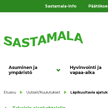
Sastamala-info
Päätökse
Asuminen ja
Hyvinvointi ja
ympäristö
vapaa-aika
Etusivu
Uutiset/Kuulutukset
Läpikuultavia ajatu