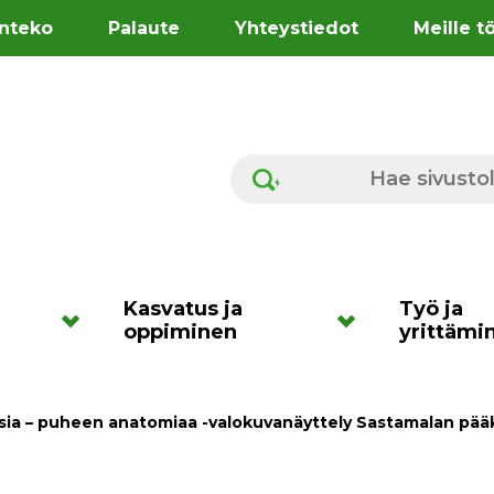
nteko
Palaute
Yhteystiedot
Meille t
Hae sivustolta
Kasvatus ja
Työ ja
oppiminen
yrittämi
ksia – puheen anatomiaa -valokuvanäyttely Sastamalan pääki