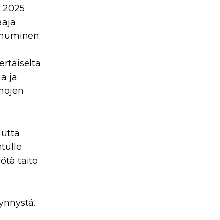
a 2025
aaja
uhuminen.
rtaiselta
a ja
anojen
autta
tulle
ötä taito
synnystä.