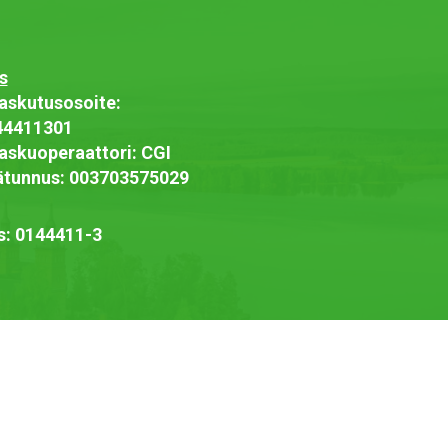
s
askutusosoite:
44411301
askuoperaattori: CGI
jätunnus: 003703575029
s: 0144411-3