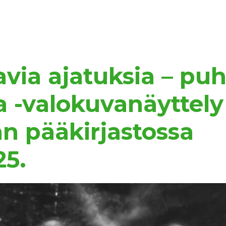
avia ajatuksia – pu
 -valokuvanäyttely
n pääkirjastossa
25.