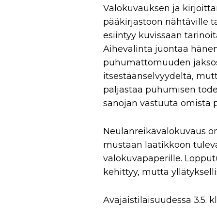
Valokuvauksen ja kirjoitt
pääkirjastoon nähtäville t
esiintyy kuvissaan tarino
Aihevalinta juontaa hänen
puhumattomuuden jaksosta
itsestäänselvyydeltä, mu
paljastaa puhumisen todel
sanojan vastuuta omista 
Neulanreikävalokuvaus on 
mustaan laatikkoon tulev
valokuvapaperille. Lopput
kehittyy, mutta yllätykselli
Avajaistilaisuudessa 3.5. k