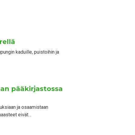
rellä
ungin kaduille, puistoihin ja
lan pääkirjastossa
muksiaan ja osaamistaan
haasteet eivät…