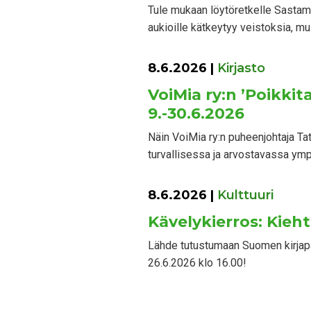
Tule mukaan löytöretkelle Sastamal
aukioille kätkeytyy veistoksia, mui
8.6.2026
|
Kirjasto
VoiMia ry:n ’Poikki
9.-30.6.2026
Näin VoiMia ry:n puheenjohtaja Ta
turvallisessa ja arvostavassa ym
8.6.2026
|
Kulttuuri
Kävelykierros: Kieht
Lähde tutustumaan Suomen kirjapä
26.6.2026 klo 16.00!