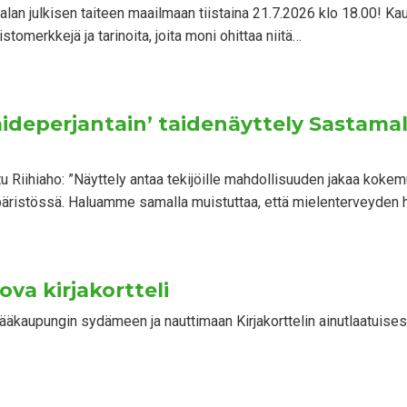
an julkisen taiteen maailmaan tiistaina 21.7.2026 klo 18.00! Kaup
stomerkkejä ja tarinoita, joita moni ohittaa niitä…
taideperjantain’ taidenäyttely Sastama
tu Riihiaho: ”Näyttely antaa tekijöille mahdollisuuden jakaa koke
päristössä. Haluamme samalla muistuttaa, että mielenterveyden 
ova kirjakortteli
äkaupungin sydämeen ja nauttimaan Kirjakorttelin ainutlaatuises