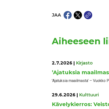
JAA
Aiheeseen lii
2.7.2026
|
Kirjasto
’Ajatuksia maailmas
’Ajatuksia maailmasta’ – Vuokko Pi
29.6.2026
|
Kulttuuri
Kävelykierros: Veist