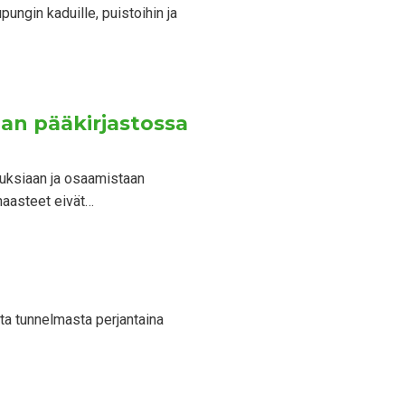
ungin kaduille, puistoihin ja
lan pääkirjastossa
muksiaan ja osaamistaan
haasteet eivät…
ta tunnelmasta perjantaina