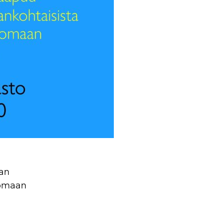
lan
tomaan