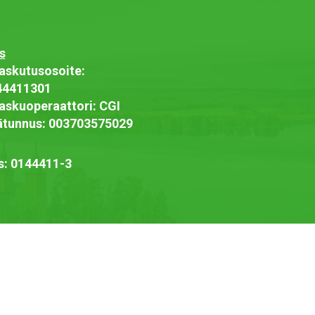
s
askutusosoite:
44411301
askuoperaattori: CGI
jätunnus: 003703575029
s: 0144411-3