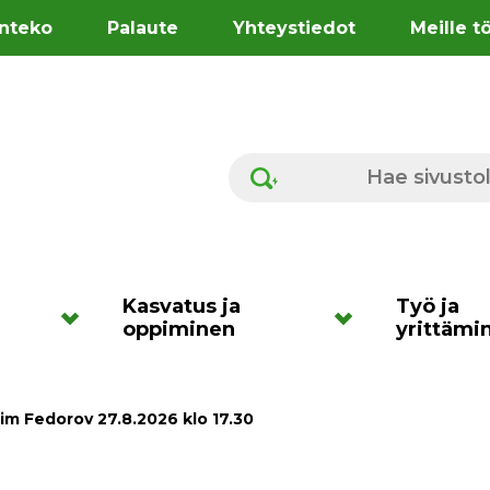
nteko
Palaute
Yhteystiedot
Meille t
Hae sivustolta
Kasvatus ja
Työ ja
oppiminen
yrittämi
axim Fedorov 27.8.2026 klo 17.30