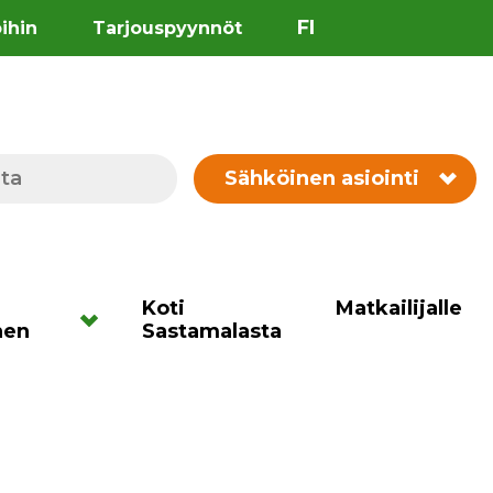
FI
öihin
Tarjouspyynnöt
Sähköinen asiointi
Koti
Matkailijalle
nen
Sastamalasta