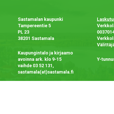
Sastamalan kaupunki
Laskutu
Tampereentie 5
Verkkol
PL 23
003701
38201 Sastamala
Verkkol
Välittä
Kaupungintalo ja kirjaamo
avoinna ark. klo 9-15
Y-tunnu
vaihde 03 52 131,
sastamala(at)sastamala.fi