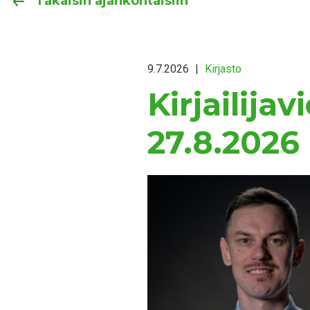
Takaisin ajankohtaisiin
9.7.2026
|
Kirjasto
Kirjailij
27.8.2026 