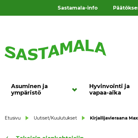
Sastamala-info
Päätökse
Asuminen ja
Hyvinvointi ja
ympäristö
vapaa-aika
Etusivu
Uutiset/Kuulutukset
Kirjailijavieraana M