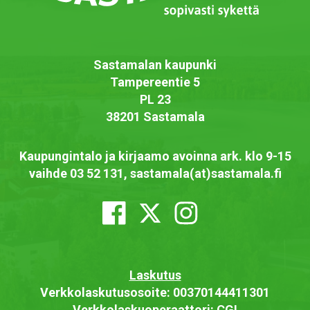
Sastamalan kaupunki
Tampereentie 5
PL 23
38201 Sastamala
Kaupungintalo ja kirjaamo avoinna ark. klo 9-15
vaihde 03 52 131, sastamala(at)sastamala.fi
Laskutus
Verkkolaskutusosoite: 00370144411301
Verkkolaskuoperaattori: CGI