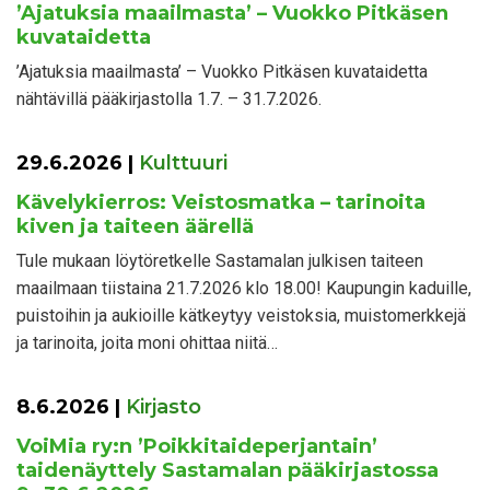
’Ajatuksia maailmasta’ – Vuokko Pitkäsen
kuvataidetta
’Ajatuksia maailmasta’ – Vuokko Pitkäsen kuvataidetta
nähtävillä pääkirjastolla 1.7. – 31.7.2026.
29.6.2026
|
Kulttuuri
Kävelykierros: Veistosmatka – tarinoita
kiven ja taiteen äärellä
Tule mukaan löytöretkelle Sastamalan julkisen taiteen
maailmaan tiistaina 21.7.2026 klo 18.00! Kaupungin kaduille,
puistoihin ja aukioille kätkeytyy veistoksia, muistomerkkejä
ja tarinoita, joita moni ohittaa niitä…
8.6.2026
|
Kirjasto
VoiMia ry:n ’Poikkitaideperjantain’
taidenäyttely Sastamalan pääkirjastossa