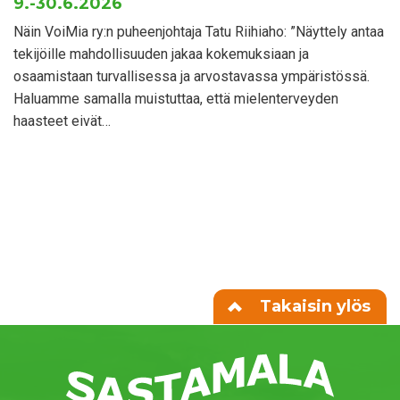
9.-30.6.2026
Näin VoiMia ry:n puheenjohtaja Tatu Riihiaho: ”Näyttely antaa
tekijöille mahdollisuuden jakaa kokemuksiaan ja
osaamistaan turvallisessa ja arvostavassa ympäristössä.
Haluamme samalla muistuttaa, että mielenterveyden
haasteet eivät…
Takaisin ylös