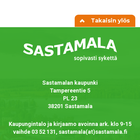
Takaisin ylös
Sastamalan kaupunki
Tampereentie 5
PL 23
38201 Sastamala
Kaupungintalo ja kirjaamo avoinna ark. klo 9-15
vaihde 03 52 131, sastamala(at)sastamala.fi