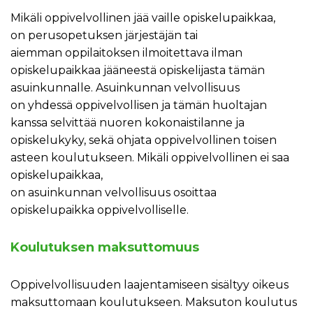
Mikäli oppivelvollinen jää vaille opiskelupaikkaa,
on perusopetuksen järjestäjän tai
aiemman oppilaitoksen ilmoitettava ilman
opiskelupaikkaa jääneestä opiskelijasta tämän
asuinkunnalle. Asuinkunnan velvollisuus
on yhdessä oppivelvollisen ja tämän huoltajan
kanssa selvittää nuoren kokonaistilanne ja
opiskelukyky, sekä ohjata oppivelvollinen toisen
asteen koulutukseen. Mikäli oppivelvollinen ei saa
opiskelupaikkaa,
on asuinkunnan velvollisuus osoittaa
opiskelupaikka oppivelvolliselle.
Koulutuksen maksuttomuus
Oppivelvollisuuden laajentamiseen sisältyy oikeus
maksuttomaan koulutukseen. Maksuton koulutus