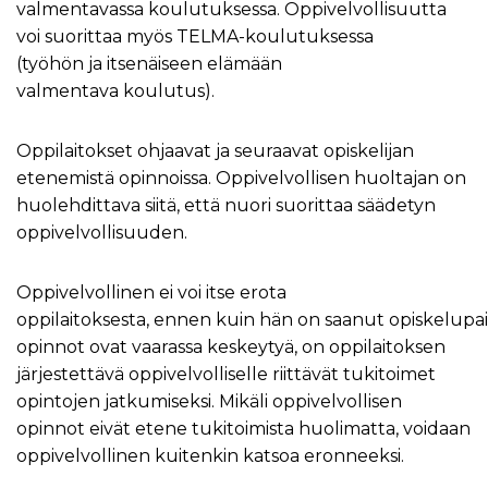
valmentavassa koulutuksessa. Oppivelvollisuutta
voi suorittaa myös TELMA-koulutuksessa
(työhön ja itsenäiseen elämään
valmentava koulutus).
Oppilaitokset ohjaavat ja seuraavat opiskelijan
etenemistä opinnoissa. Oppivelvollisen huoltajan on
huolehdittava siitä, että nuori suorittaa säädetyn
oppivelvollisuuden.
Oppivelvollinen ei voi itse erota
oppilaitoksesta, ennen kuin hän on saanut opiskelupaik
opinnot ovat vaarassa keskeytyä, on oppilaitoksen
järjestettävä oppivelvolliselle riittävät tukitoimet
opintojen jatkumiseksi. Mikäli oppivelvollisen
opinnot eivät etene tukitoimista huolimatta, voidaan
oppivelvollinen kuitenkin katsoa eronneeksi.