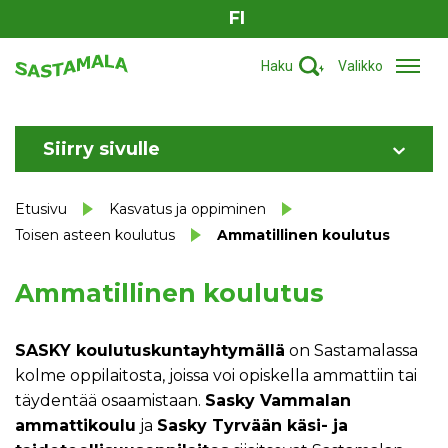
FI
Haku
Valikko
Siirry sivulle
Etusivu
Kasvatus ja oppiminen
Toisen asteen koulutus
Ammatillinen koulutus
Ammatillinen koulutus
SASKY koulutuskuntayhtymällä
on Sastamalassa
kolme oppilaitosta, joissa voi opiskella ammattiin tai
täydentää osaamistaan.
Sasky Vammalan
ammattikoulu
ja
Sasky Tyrvään käsi- ja