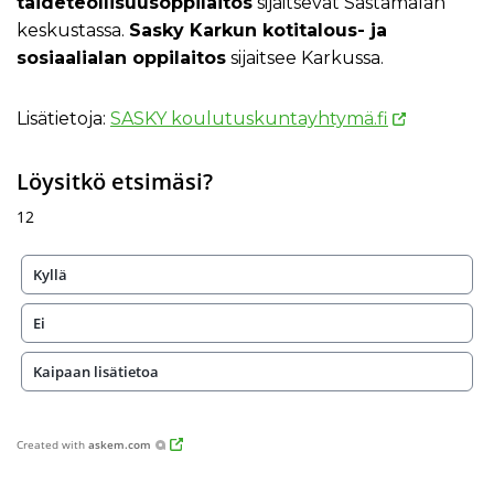
taideteollisuusoppilaitos
sijaitsevat Sastamalan
keskustassa.
Sasky Karkun kotitalous- ja
sosiaalialan oppilaitos
sijaitsee Karkussa.
Lisätietoja:
SASKY koulutuskuntayhtymä.fi
Löysitkö etsimäsi?
12
Kyllä
Ei
Kaipaan lisätietoa
Created with
askem.com