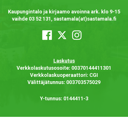
Kaupungintalo ja kirjaamo avoinna ark. klo 9-15
vaihde 03 52 131, sastamala(at)sastamala.fi
Laskutus
Verkkolaskutusosoite: 00370144411301
Verkkolaskuoperaattori: CGI
Välittäjätunnus: 003703575029
Y-tunnus: 0144411-3