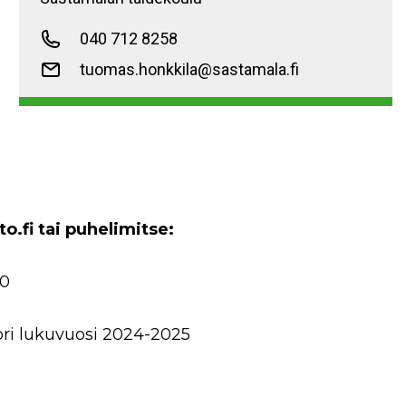
040 712 8258
tuomas.honkkila@sastamala.fi
.fi tai puhelimitse:
70
ori lukuvuosi 2024-2025