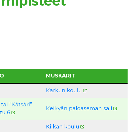
imipisteet
TO
MUSKARIT
Karkun koulu
tai ”Kätsäri”
Keikyän paloaseman sali
tu 6
Kiikan koulu