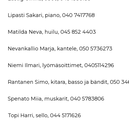
Lipasti Sakari, piano, 040 7417768
Matilda Neva, huilu, 045 852 4403
Nevankallio Marja, kantele, 050 5736273
Niemi Ilmari, lyömäsoittimet, 0405114296
Rantanen Simo, kitara, basso ja bändit, 050 3
Spenato Miia, muskarit, 040 5783806
Topi Harri, sello, 044 5171626