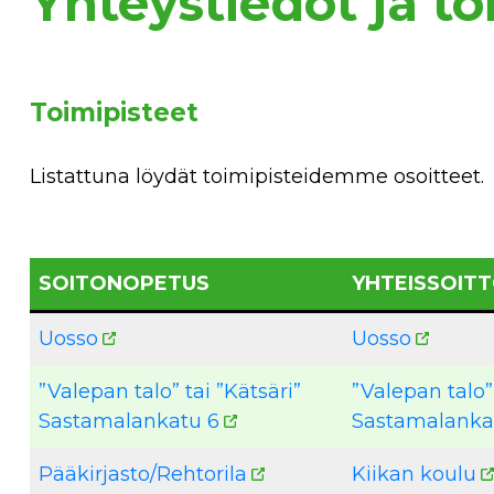
Yhteystiedot ja to
Toimipisteet
Listattuna löydät toimipisteidemme osoitteet.
SOITONOPETUS
YHTEISSOIT
Uosso
Uosso
”Valepan talo” tai ”Kätsäri”
”Valepan talo” 
Sastamalankatu 6
Sastamalanka
Pääkirjasto/Rehtorila
Kiikan koulu