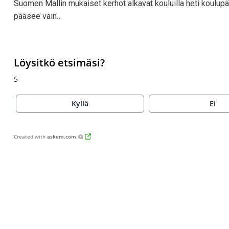
Suomen Mallin mukaiset kerhot alkavat kouluilla heti koulupä
pääsee vain…
Löysitkö etsimäsi?
5
Kyllä
Ei
Created with
askem.com