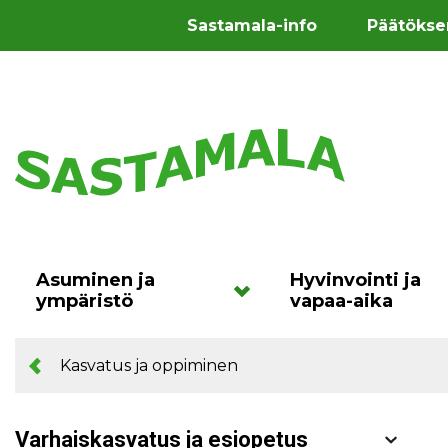
Sastamala-info
Päätökse
Asuminen ja
Hyvinvointi ja
ympäristö
vapaa-aika
Kasvatus ja oppiminen
Varhaiskasvatus ja esiopetus