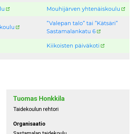
lu
Mouhijärven yhtenäiskoulu
”Valepan talo” tai ”Kätsäri”
koulu
Sastamalankatu 6
Kiikoisten päiväkoti
Tuomas Honkkila
Taidekoulun rehtori
Organisaatio
Sastamalan taidekoulu