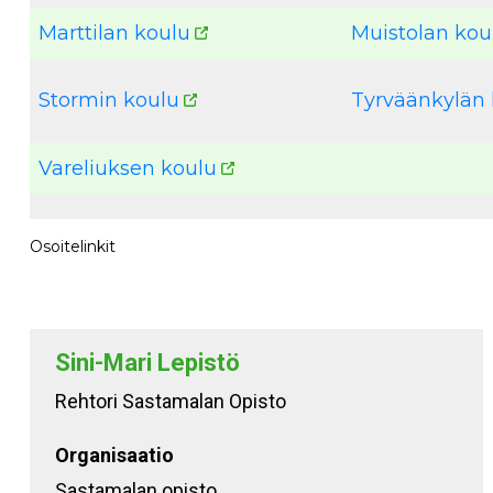
Marttilan koulu
Muistolan kou
Stormin koulu
Tyrväänkylän 
Vareliuksen koulu
Osoitelinkit
Sini-Mari Lepistö
Rehtori Sastamalan Opisto
Organisaatio
Sastamalan opisto