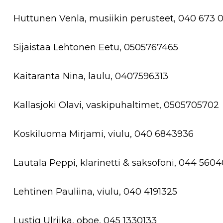
Huttunen Venla, musiikin perusteet, 040 673 
Sijaistaa Lehtonen Eetu, 0505767465
Kaitaranta Nina, laulu, 0407596313
Kallasjoki Olavi, vaskipuhaltimet, 0505705702
Koskiluoma Mirjami, viulu, 040 6843936
Lautala Peppi, klarinetti & saksofoni, 044 560
Lehtinen Pauliina, viulu, 040 4191325
Lustig Ulriika, oboe, 045 1330133