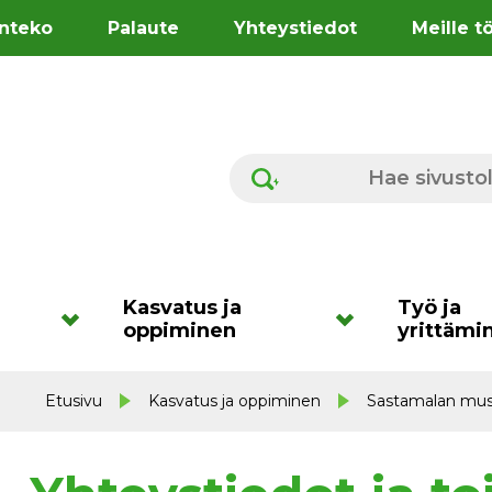
nteko
Palaute
Yhteystiedot
Meille t
Hae sivustolta
Kasvatus ja
Työ ja
oppiminen
yrittämi
Etusivu
Kasvatus ja oppiminen
Sastamalan musi