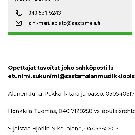
040 631 5243
sini-mari.lepisto@sastamala.fi
Opettajat tavoitat joko sähköpostilla
etunimi.sukunimi@sastamalanmusiikkiopisto
Alanen Juha-Pekka, kitara ja basso, 05054081
Honkkila Tuomas, 040 7128258 vs. apulaisreht
Sijaistaa Björlin Niko, piano, 0445360805