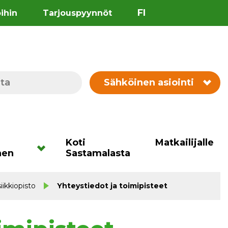
FI
öihin
Tarjouspyynnöt
Sähköinen asiointi
Koti
Matkailijalle
nen
Sastamalasta
ikkiopisto
Yhteystiedot ja toimipisteet