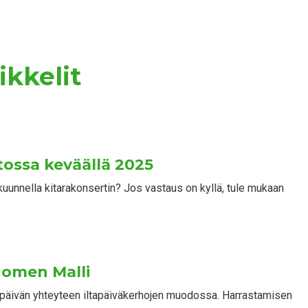
ikkelit
tossa keväällä 2025
kuunnella kitarakonsertin? Jos vastaus on kyllä, tule mukaan
uomen Malli
upäivän yhteyteen iltapäiväkerhojen muodossa. Harrastamisen