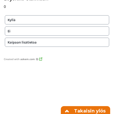
0
Kyllä
Ei
Kaipaan lisätietoa
Created with
askem.com
Takaisin ylös