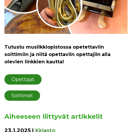
Tutustu musiikkiopistossa opetettaviin
soittimiin ja niitä opettaviin opettajiin
alla
olevien linkkien kautta!
Opettajat
Soittimet
Aiheeseen liittyvät artikkelit
23.1.2025
|
Kirjasto