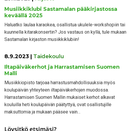
Musiikkiklubi Sastamalan pääkirjastossa
keväällä 2025
Haluatko laulaa karaokea, osallistua ukulele-workshopiin tai
kuunnella kitarakonsertin? Jos vastaus on kyllä, tule mukaan
Sastamalan kirjaston musiikkiklubiin!
8.9.2023
|
Taidekoulu
Iltapäiväkerhot ja Harrastamisen Suomen
Malli
Musiikkiopisto tarjoaa harrastusmahdollisuuksia myös
koulupäivän yhteyteen iltapäiväkerhojen muodossa.
Harrastamisen Suomen Mallin mukaiset kerhot alkavat
kouluilla heti koulupäivän päätyttyä, ovat osallistujille
maksuttomia ja mukaan pääsee vain…
Löysitkö etsimäsi?