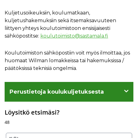
Kuljetusoikeuksiin, koulumatkaan,
kuljetushakemuksiin sekä itsemaksavuuteen
liittyen yhteys koulutoimistoon ensisijaisesti
sähköpostitse:
koulutoimisto@sastamala.fi
Koulutoimiston sähköpostiin voit myös ilmoittaa, jos
huomaat Wilman lomakkeissa tai hakemuksissa /
päätöksissä teknisiä ongelmia.
Perustietoja koulukuljetuksesta
Löysitkö etsimäsi?
48