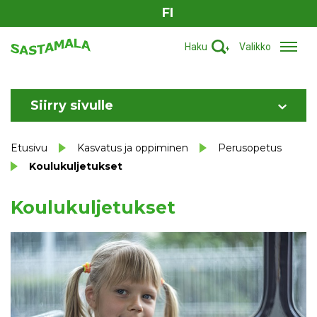
FI
Haku
Valikko
Siirry sivulle
Etusivu
Kasvatus ja oppiminen
Perusopetus
Koulukuljetukset
Koulukuljetukset