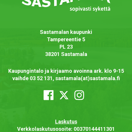
Sastamalan kaupunki
Tampereentie 5
PL 23
38201 Sastamala
Kaupungintalo ja kirjaamo avoinna ark. klo 9-15
vaihde 03 52 131, sastamala(at)sastamala.fi
Laskutus
Verkkolaskutusosoite: 00370144411301