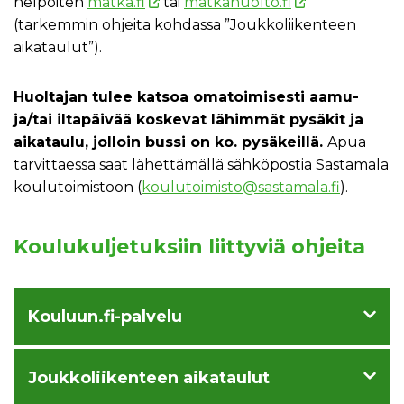
helpoiten
matka.fi
tai
matkahuolto.fi
(tarkemmin ohjeita kohdassa ”Joukkoliikenteen
aikataulut”).
Huoltajan tulee katsoa omatoimisesti aamu-
ja/tai iltapäivää koskevat lähimmät pysäkit ja
aikataulu, jolloin bussi on ko. pysäkeillä.
Apua
tarvittaessa saat lähettämällä sähköpostia Sastamala
koulutoimistoon (
koulutoimisto@sastamala.fi
).
Koulukuljetuksiin liittyviä ohjeita
Kouluun.fi-palvelu
Joukkoliikenteen aikataulut