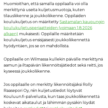
Huomioithan, että samalla oppilaalla voi olla
merkittynä useita kuljetusmuotoja, kuten
tilausliikenne ja joukkoliikenne. Oppilaiden
koulukuljetus on määritetty
Sastamalan kaupungin
koulukuljetusperiaatteiden (voimaan 1.8.2026
alkaen)
mukaisesti. Oppilaille määritetään
koulukuljetus ensisijaisesti joukkoliikennettä
hyödyntäen, jos se on mahdollista.
Oppilaalle on Wilmassa kullekin päivälle merkittynä
aamun ja iltapäivän liikennöitsijätiedot sekä reitti, jos
kyseessä joukkoliikenne.
Jos oppilaalle on merkitty liikennöitsijäksi Rolly
Raasepori Oy, niin kuljetustiedot löytyvät
Kouluun.fi-palvelusta, kun taas joukkoliikennettä
koskevat aikataulut ja lähimmän pysäkin löydät