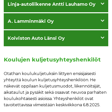
Linja-autoliikenne Antti Lauhamo Oy
A. Lamminmäki Oy
Koiviston Auto Länsi Oy
Koulujen kuljetusyhteyshenkilöt
Otathan koulukuljetuksiin liittyen ensisijaisesti
yhteyttä koulun kuljetusyhteyshenkilöön. He
näkevät oppilaan kuljetusmuodot, liikennöitsijät,
aikataulut ja pysäkit sekä osaavat neuvoa parhaiten
koulukohtaisesti asioissa. Yhteyshenkilöt ovat
tavoitettavissa viimeistään keskiviikkona 6.8.2025.