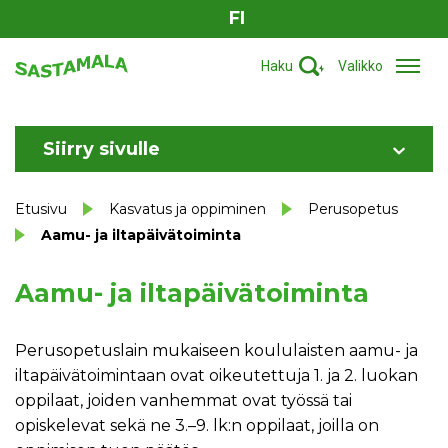
FI
Haku
Valikko
Siirry sivulle
Etusivu
Kasvatus ja oppiminen
Perusopetus
Aamu- ja iltapäivätoiminta
Aamu- ja iltapäivätoiminta
Perusopetuslain mukaiseen koululaisten aamu- ja
iltapäivätoimintaan ovat oikeutettuja 1. ja 2. luokan
oppilaat, joiden vanhemmat ovat työssä tai
opiskelevat sekä ne 3.–9. lk:n oppilaat, joilla on