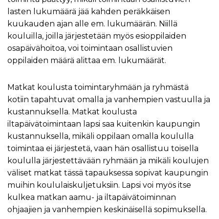
lasten lukumäärä jää kahden peräkkäisen
kuukauden ajan alle em. lukumäärän. Niillä
kouluilla, joilla järjestetään myös esioppilaiden
osapäivähoitoa, voi toimintaan osallistuvien
oppilaiden määrä alittaa em. lukumäärät.
Matkat koulusta toimintaryhmään ja ryhmästä
kotiin tapahtuvat omalla ja vanhempien vastuulla ja
kustannuksella. Matkat koulusta
iltapäivätoimintaan lapsi saa kuitenkin kaupungin
kustannuksella, mikäli oppilaan omalla koululla
toimintaa ei järjestetä, vaan hän osallistuu toisella
koululla järjestettävään ryhmään ja mikäli koulujen
väliset matkat tässä tapauksessa sopivat kaupungin
muihin koululaiskuljetuksiin. Lapsi voi myös itse
kulkea matkan aamu- ja iltapäivätoiminnan
ohjaajien ja vanhempien keskinäisellä sopimuksella.