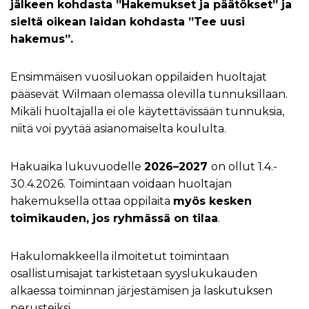
jälkeen kohdasta ”Hakemukset ja päätökset” ja
sieltä oikean laidan kohdasta ”Tee uusi
hakemus”.
Ensimmäisen vuosiluokan oppilaiden huoltajat
pääsevät Wilmaan olemassa olevilla tunnuksillaan.
Mikäli huoltajalla ei ole käytettävissään tunnuksia,
niitä voi pyytää asianomaiselta koululta.
Hakuaika lukuvuodelle
2026–2027
on ollut 1.4.-
30.4.2026. Toimintaan voidaan huoltajan
hakemuksella ottaa oppilaita
myös kesken
toimikauden, jos ryhmässä on tilaa
.
Hakulomakkeella ilmoitetut toimintaan
osallistumisajat tarkistetaan syyslukukauden
alkaessa toiminnan järjestämisen ja laskutuksen
perusteiksi.