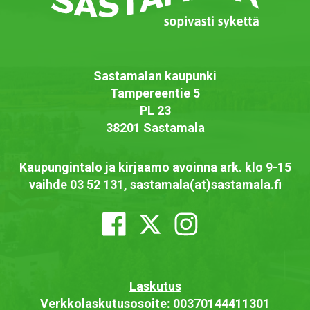
Sastamalan kaupunki
Tampereentie 5
PL 23
38201 Sastamala
Kaupungintalo ja kirjaamo avoinna ark. klo 9-15
vaihde 03 52 131, sastamala(at)sastamala.fi
Laskutus
Verkkolaskutusosoite: 00370144411301