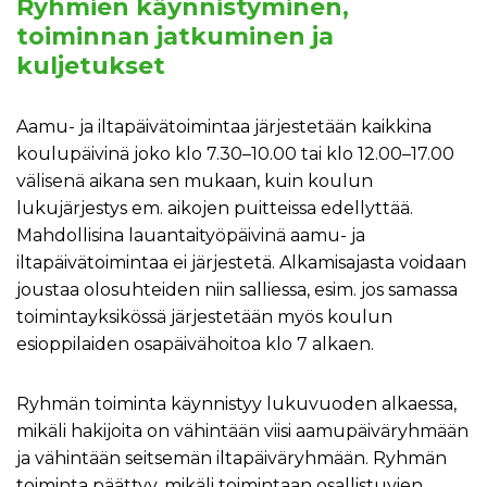
Ryhmien käynnistyminen,
toiminnan jatkuminen ja
kuljetukset
Aamu- ja iltapäivätoimintaa järjestetään kaikkina
koulupäivinä joko klo 7.30–10.00 tai klo 12.00–17.00
välisenä aikana sen mukaan, kuin koulun
lukujärjestys em. aikojen puitteissa edellyttää.
Mahdollisina lauantaityöpäivinä aamu- ja
iltapäivätoimintaa ei järjestetä. Alkamisajasta voidaan
joustaa olosuhteiden niin salliessa, esim. jos samassa
toimintayksikössä järjestetään myös koulun
esioppilaiden osapäivähoitoa klo 7 alkaen.
Ryhmän toiminta käynnistyy lukuvuoden alkaessa,
mikäli hakijoita on vähintään viisi aamupäiväryhmään
ja vähintään seitsemän iltapäiväryhmään. Ryhmän
toiminta päättyy, mikäli toimintaan osallistuvien