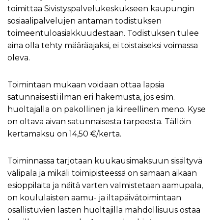
toimittaa Sivistyspalvelukeskukseen kaupungin
sosiaalipalvelujen antaman todistuksen
toimeentuloasiakkuudestaan. Todistuksen tulee
aina olla tehty määräajaksi, ei toistaiseksi voimassa
oleva.
Toimintaan mukaan voidaan ottaa lapsia
satunnaisesti ilman eri hakemusta, jos esim.
huoltajalla on pakollinen ja kiireellinen meno. Kyse
on oltava aivan satunnaisesta tarpeesta. Tällöin
kertamaksu on 14,50 €/kerta.
Toiminnassa tarjotaan kuukausimaksuun sisältyvä
välipala ja mikäli toimipisteessä on samaan aikaan
esioppilaita ja näitä varten valmistetaan aamupala,
on koululaisten aamu- ja iltapäivätoimintaan
osallistuvien lasten huoltajilla mahdollisuus ostaa