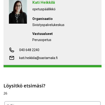
Kati Heikkilä
opetuspäällikkö
Organisaatio
Sivistyspalvelukeskus
Vastuualueet
perusopetus
040 648 2240
kati.heikkila@sastamala.fi
Löysitkö etsimäsi?
26