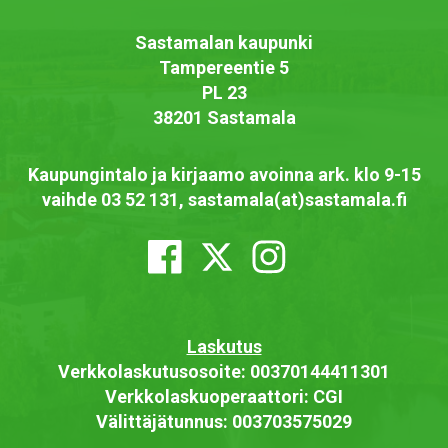
Sastamalan kaupunki
Tampereentie 5
PL 23
38201 Sastamala
Kaupungintalo ja kirjaamo avoinna ark. klo 9-15
vaihde 03 52 131, sastamala(at)sastamala.fi
Laskutus
Verkkolaskutusosoite: 00370144411301
Verkkolaskuoperaattori: CGI
Välittäjätunnus: 003703575029