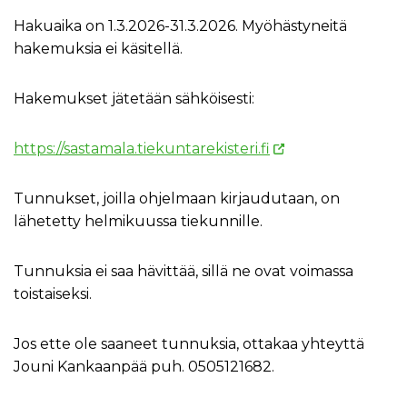
Hakuaika on 1.3.2026-31.3.2026. Myöhästyneitä
hakemuksia ei käsitellä.
Hakemukset jätetään sähköisesti:
https://sastamala.tiekuntarekisteri.fi
Tunnukset, joilla ohjelmaan kirjaudutaan, on
lähetetty helmikuussa tiekunnille.
Tunnuksia ei saa hävittää, sillä ne ovat voimassa
toistaiseksi.
Jos ette ole saaneet tunnuksia, ottakaa yhteyttä
Jouni Kankaanpää puh. 0505121682.