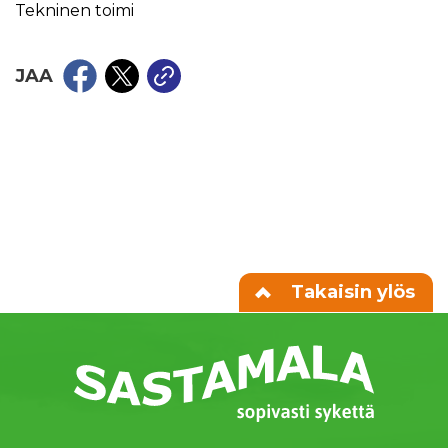
Tekninen toimi
JAA
Takaisin ylös