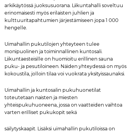
arkikäytössä juoksusuorana. Liikuntahalli soveltuu
erinomaisesti myös erilaisten juhlien ja
kulttuuritapahtumien järjestämiseen jopa 1 000
hengelle.
Uimahallin pukutilojen yhteyteen tulee
monipuolinen ja toiminnallinen kuntosali.
Liikuntaesteisille on huomioitu erillinen sauna
puku- ja pesutiloineen. Näiden yhteydessä on myös
kokoustila, jolloin tilaa voi vuokrata yksityissaunaksi.
Uimahallin ja kuntosalin pukuhuonetilat
toteutetaan naisten ja miesten
yhteispukuhuoneena, jossa on vaatteiden vaihtoa
varten erilliset pukukopit sekä
säilytyskaapit. Lisäksi uimahallin pukutiloissa on