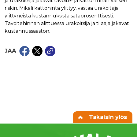
ja urakoitsija jakavat tavoite- ja kattohinnan välisen
riskin. Mikäli kattohinta ylittyy, vastaa urakoitsija
ylittyneistä kustannuksista sataprosenttisesti.
Tavoitehinnan alittuessa urakoitsija ja tilaaja jakavat
kustannussäästön.
JAA
Takaisin ylös