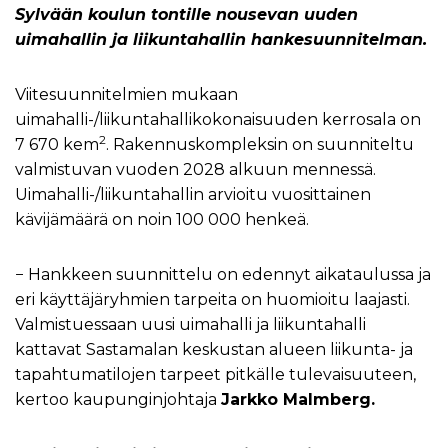
Sylvään koulun tontille nousevan uuden
uimahallin ja liikuntahallin hankesuunnitelman.
Viitesuunnitelmien mukaan
uimahalli-/liikuntahallikokonaisuuden kerrosala on
2
7 670 kem
. Rakennuskompleksin on suunniteltu
valmistuvan vuoden 2028 alkuun mennessä.
Uimahalli-/liikuntahallin arvioitu vuosittainen
kävijämäärä on noin 100 000 henkeä.
− Hankkeen suunnittelu on edennyt aikataulussa ja
eri käyttäjäryhmien tarpeita on huomioitu laajasti.
Valmistuessaan uusi uimahalli ja liikuntahalli
kattavat Sastamalan keskustan alueen liikunta- ja
tapahtumatilojen tarpeet pitkälle tulevaisuuteen,
kertoo kaupunginjohtaja
Jarkko Malmberg.