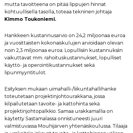
mutta tavoitteena on pitää lippujen hinnat
kohtuullisella tasolla, toteaa tekninen johtaja
Kimmo Toukoniemi.
Hankkeen kustannusarvio on 24,2 miljoonaa euroa
ja vuosittaisten kokonaiskulujen arvioidaan olevan
noin 2,3 miljoonaa euroa. Lopullisiin kustannuksiin
vaikuttavat mm. rahoituskustannukset, lopulliset
käyttö- ja operointikustannukset sekä
lipunmyyntitulot.
Esityksen mukaan uimahalli-/liikuntahallihanke
toteutetaan projektinjohtourakkana, jossa
kilpailutetaan tavoite- ja kattohinta sekä
projektinjohtopalkkio. Samaa urakkamallia on
käytetty Sastamalassa onnistuneesti juuri
valmistuvassa Mouhijärven yhtenäiskoulussa. Tilaaja