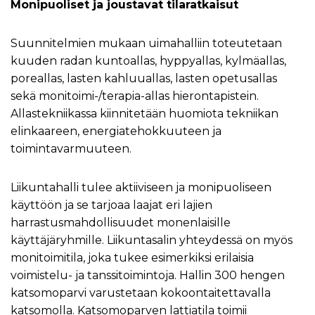
Monipuoliset ja joustavat tilaratkaisut
Suunnitelmien mukaan uimahalliin toteutetaan
kuuden radan kuntoallas, hyppyallas, kylmäallas,
poreallas, lasten kahluuallas, lasten opetusallas
sekä monitoimi-/terapia-allas hierontapistein.
Allastekniikassa kiinnitetään huomiota tekniikan
elinkaareen, energiatehokkuuteen ja
toimintavarmuuteen.
Liikuntahalli tulee aktiiviseen ja monipuoliseen
käyttöön ja se tarjoaa laajat eri lajien
harrastusmahdollisuudet monenlaisille
käyttäjäryhmille. Liikuntasalin yhteydessä on myös
monitoimitila, joka tukee esimerkiksi erilaisia
voimistelu- ja tanssitoimintoja. Hallin 300 hengen
katsomoparvi varustetaan kokoontaitettavalla
katsomolla. Katsomoparven lattiatila toimii