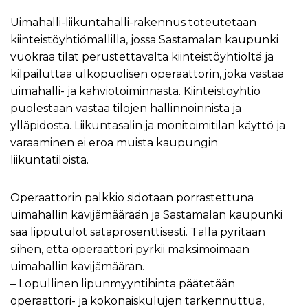
Uimahalli-liikuntahalli-rakennus toteutetaan
kiinteistöyhtiömallilla, jossa Sastamalan kaupunki
vuokraa tilat perustettavalta kiinteistöyhtiöltä ja
kilpailuttaa ulkopuolisen operaattorin, joka vastaa
uimahalli- ja kahviotoiminnasta. Kiinteistöyhtiö
puolestaan vastaa tilojen hallinnoinnista ja
ylläpidosta. Liikuntasalin ja monitoimitilan käyttö ja
varaaminen ei eroa muista kaupungin
liikuntatiloista.
Operaattorin palkkio sidotaan porrastettuna
uimahallin kävijämäärään ja Sastamalan kaupunki
saa lipputulot sataprosenttisesti. Tällä pyritään
siihen, että operaattori pyrkii maksimoimaan
uimahallin kävijämäärän.
– Lopullinen lipunmyyntihinta päätetään
operaattori- ja kokonaiskulujen tarkennuttua,