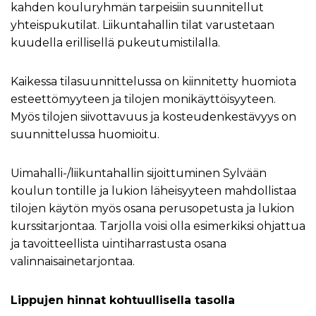
kahden kouluryhmän tarpeisiin suunnitellut
yhteispukutilat. Liikuntahallin tilat varustetaan
kuudella erillisellä pukeutumistilalla.
Kaikessa tilasuunnittelussa on kiinnitetty huomiota
esteettömyyteen ja tilojen monikäyttöisyyteen.
Myös tilojen siivottavuus ja kosteudenkestävyys on
suunnittelussa huomioitu.
Uimahalli-/liikuntahallin sijoittuminen Sylvään
koulun tontille ja lukion läheisyyteen mahdollistaa
tilojen käytön myös osana perusopetusta ja lukion
kurssitarjontaa. Tarjolla voisi olla esimerkiksi ohjattua
ja tavoitteellista uintiharrastusta osana
valinnaisainetarjontaa.
Lippujen hinnat kohtuullisella tasolla