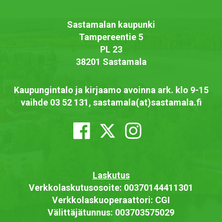
Sastamalan kaupunki
Tampereentie 5
PL 23
38201 Sastamala
Kaupungintalo ja kirjaamo avoinna ark. klo 9-15
vaihde 03 52 131, sastamala(at)sastamala.fi
Laskutus
Verkkolaskutusosoite: 00370144411301
Verkkolaskuoperaattori: CGI
Välittäjätunnus: 003703575029