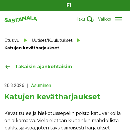
FI
Haku
Valikko
Etusivu
Uutiset/Kuulutukset
Katujen kevätharjaukset
Takaisin ajankohtaisiin
20.3.2026
|
Asuminen
Katujen kevätharjaukset
Kevät tulee ja hiekotussepelin poisto katuverkolla
on alkamassa. Vielä eletään kuitenkin mahdollista
pakkasjaksoa, joten täysipainoisesti harjaukset