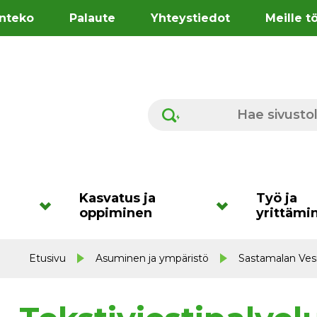
nteko
Palaute
Yhteystiedot
Meille t
Hae sivustolta
Kasvatus ja
Työ ja
oppiminen
yrittämi
Etusivu
Asuminen ja ympäristö
Sastamalan Vesi 