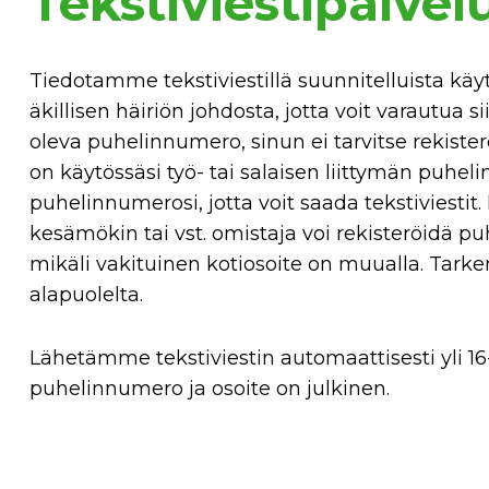
Tekstiviestipalvel
Tiedotamme tekstiviestillä suunnitelluista käy
äkillisen häiriön johdosta, jotta voit varautua si
oleva puhelinnumero, sinun ei tarvitse rekisterö
on käytössäsi työ- tai salaisen liittymän puhel
puhelinnumerosi, jotta voit saada tekstiviestit
kesämökin tai vst. omistaja voi rekisteröidä p
mikäli vakituinen kotiosoite on muualla. Tark
alapuolelta.
Lähetämme tekstiviestin automaattisesti yli 16-
puhelinnumero ja osoite on julkinen.