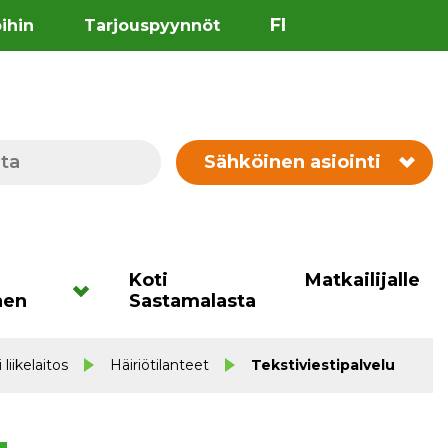
FI
öihin
Tarjouspyynnöt
Sähköinen asiointi
Koti
Matkailijalle
nen
Sastamalasta
liikelaitos
Häiriötilanteet
Tekstiviestipalvelu