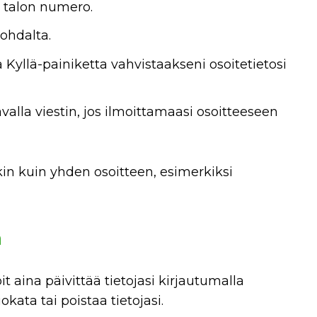
a talon numero.
kohdalta.
a Kyllä-painiketta vahvistaakseni osoitetietosi
avalla viestin, jos ilmoittamaasi osoitteeseen
in kuin yhden osoitteen, esimerkiksi
a
t aina päivittää tietojasi kirjautumalla
kata tai poistaa tietojasi.