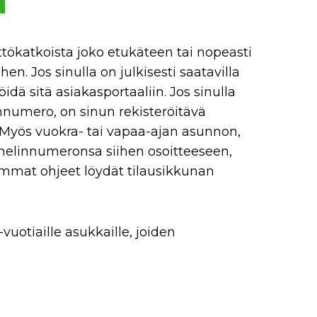
u
ttökatkoista joko etukäteen tai nopeasti
ihen. Jos sinulla on julkisesti saatavilla
idä sitä asiakasportaaliin. Jos sinulla
innumero, on sinun rekisteröitävä
. Myös vuokra- tai vapaa-ajan asunnon,
uhelinnumeronsa siihen osoitteeseen,
emmat ohjeet löydät tilausikkunan
vuotiaille asukkaille, joiden