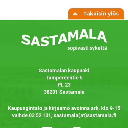
Takaisin ylös
Sastamalan kaupunki
Tampereentie 5
PL 23
38201 Sastamala
Kaupungintalo ja kirjaamo avoinna ark. klo 9-15
vaihde 03 52 131, sastamala(at)sastamala.fi