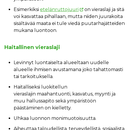
Esimerkiksi
etelänruttojuuri
on vieraslaji ja sitä
voi kasvattaa pihallaan, mutta niiden juurakoita
sisältävää maata ei tule viedä puutarhajätteiden
mukana luontoon.
Haitallinen vieraslaji
Levinnyt luontaiselta alueeltaan uudelle
alueelle ihmisen avustamana joko tahattomasti
tai tarkoituksella.
Haitalliseksi luokitellun
vieraslajin maahantuonti, kasvatus, myynti ja
muu hallussapito sekä ympäristöön
päästäminen on kielletty.
Uhkaa luonnon monimuotoisuutta.
Aiheuttaa taloudellista, terveydellistä, sosiaalista