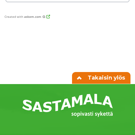
Created with
askem.com
Takaisin ylös