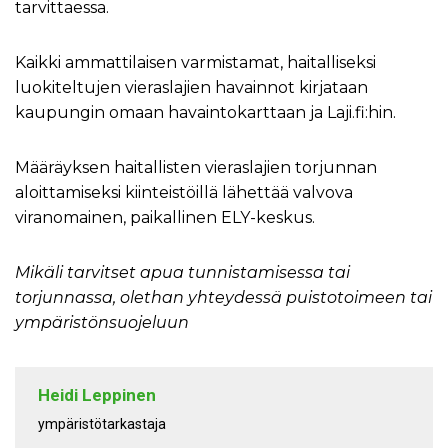
tarvittaessa.
Kaikki ammattilaisen varmistamat, haitalliseksi
luokiteltujen vieraslajien havainnot kirjataan
kaupungin omaan havaintokarttaan ja Laji.fi:hin.
Määräyksen haitallisten vieraslajien torjunnan
aloittamiseksi kiinteistöillä lähettää valvova
viranomainen, paikallinen ELY-keskus.
Mikäli tarvitset apua tunnistamisessa tai
torjunnassa, olethan yhteydessä puistotoimeen tai
ympäristönsuojeluun
Heidi Leppinen
ympäristötarkastaja