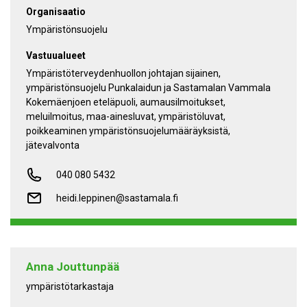
Organisaatio
Ympäristönsuojelu
Vastuualueet
Ympäristöterveydenhuollon johtajan sijainen,
ympäristönsuojelu Punkalaidun ja Sastamalan Vammala
Kokemäenjoen eteläpuoli, aumausilmoitukset,
meluilmoitus, maa-ainesluvat, ympäristöluvat,
poikkeaminen ympäristönsuojelumääräyksistä,
jätevalvonta
040 080 5432
heidi.leppinen@sastamala.fi
Anna Jouttunpää
ympäristötarkastaja