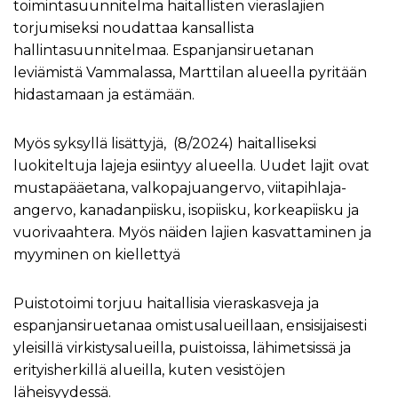
toimintasuunnitelma haitallisten vieraslajien
torjumiseksi noudattaa kansallista
hallintasuunnitelmaa. Espanjansiruetanan
leviämistä Vammalassa, Marttilan alueella pyritään
hidastamaan ja estämään.
Myös syksyllä lisättyjä, (8/2024) haitalliseksi
luokiteltuja lajeja esiintyy alueella. Uudet lajit ovat
mustapääetana, valkopajuangervo, viitapihlaja-
angervo, kanadanpiisku, isopiisku, korkeapiisku ja
vuorivaahtera. Myös näiden lajien kasvattaminen ja
myyminen on kiellettyä
Puistotoimi torjuu haitallisia vieraskasveja ja
espanjansiruetanaa omistusalueillaan, ensisijaisesti
yleisillä virkistysalueilla, puistoissa, lähimetsissä ja
erityisherkillä alueilla, kuten vesistöjen
läheisyydessä.