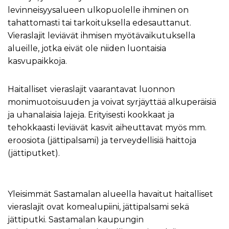
levinneisyysalueen ulkopuolelle ihminen on
tahattomasti tai tarkoituksella edesauttanut.
Vieraslajit leviävät ihmisen myötävaikutuksella
alueille, jotka eivät ole niiden luontaisia
kasvupaikkoja.
Haitalliset
vieraslajit vaarantavat luonnon
monimuotoisuuden ja voivat syrjäyttää alkuperäisiä
ja uhanalaisia lajeja. Erityisesti kookkaat ja
tehokkaasti leviävät kasvit aiheuttavat myös mm.
eroosiota (jättipalsami) ja terveydellisiä haittoja
(jättiputket).
Yleisimmät Sastamalan alueella havaitut haitalliset
vieraslajit ovat komealupiini, jättipalsami sekä
jättiputki. Sastamalan kaupungin