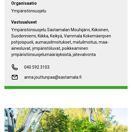
Organisaatio
Ympäristönsuojelu
Vastuualueet
ympäristönsuojelu Sastamalan Mouhijärvi, Kiikoinen,
Suodenniemi, Kiikka, Keikyä, Vammala Kokemäenjoen
pohjoispuoli, aumausilmoitukset, meluilmoitus, maa-
ainesluvat, ympäristöluvat, poikkeaminen
ympäristönsuojelumääräyksistä, jätevalvonta
040 592 3103
anna.jouttunpaa@sastamala.fi