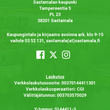
Sastamalan kaupunki
Tampereentie 5
PL 23
38201 Sastamala
Kaupungintalo ja kirjaamo avoinna ark. klo 9-15
vaihde 03 52 131, sastamala(at)sastamala.fi
Laskutus
Verkkolaskutusosoite: 00370144411301
Verkkolaskuoperaattori: CGI
Välittäjätunnus: 003703575029
Y-tunnus: 0144411-3