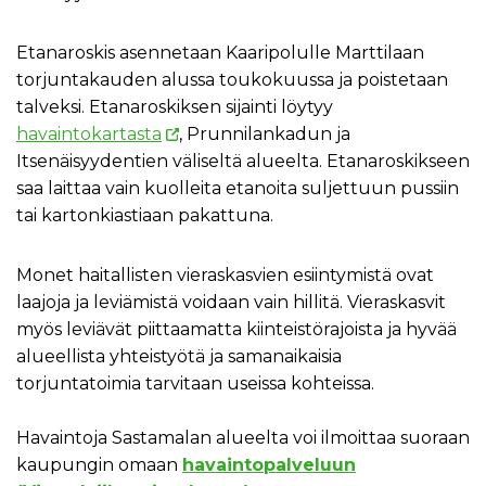
Etanaroskis asennetaan Kaaripolulle Marttilaan
torjuntakauden alussa toukokuussa ja poistetaan
talveksi. Etanaroskiksen sijainti löytyy
havaintokartasta
, Prunnilankadun ja
Itsenäisyydentien väliseltä alueelta. Etanaroskikseen
saa laittaa vain kuolleita etanoita suljettuun pussiin
tai kartonkiastiaan pakattuna.
Monet haitallisten vieraskasvien esiintymistä ovat
laajoja ja leviämistä voidaan vain hillitä. Vieraskasvit
myös leviävät piittaamatta kiinteistörajoista ja hyvää
alueellista yhteistyötä ja samanaikaisia
torjuntatoimia tarvitaan useissa kohteissa.
Havaintoja Sastamalan alueelta voi ilmoittaa suoraan
kaupungin omaan
havaintopalveluun