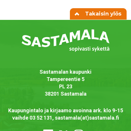
Takaisin ylös
Sastamalan kaupunki
Tampereentie 5
PL 23
38201 Sastamala
Kaupungintalo ja kirjaamo avoinna ark. klo 9-15
vaihde 03 52 131, sastamala(at)sastamala.fi