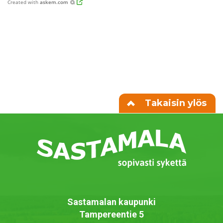
Created with
askem.com
Takaisin ylös
Sastamalan kaupunki
Tampereentie 5