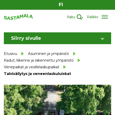
FI
Haku
Valikko
Siirry sivulle
Etusivu
Asuminen ja ympäristö
Kadut, liikenne ja rakennettu ympäristö
Venepaikat ja vesillelaskupaikat
Talvisäilytys ja veneenlaskuluiskat