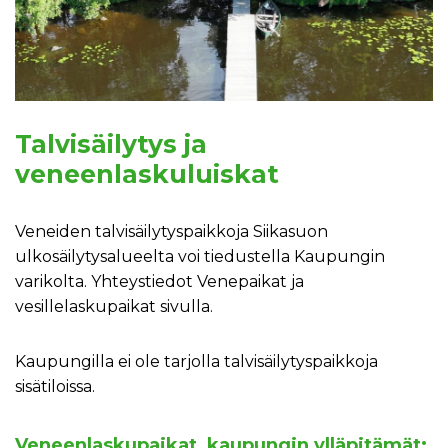
Talvisäilytys ja
veneenlaskuluiskat
Veneiden talvisäilytyspaikkoja Siikasuon
ulkosäilytysalueelta voi tiedustella Kaupungin
varikolta. Yhteystiedot Venepaikat ja
vesillelaskupaikat sivulla.
Kaupungilla ei ole tarjolla talvisäilytyspaikkoja
sisätiloissa.
Veneenlaskupaikat, kaupungin ylläpitämät: