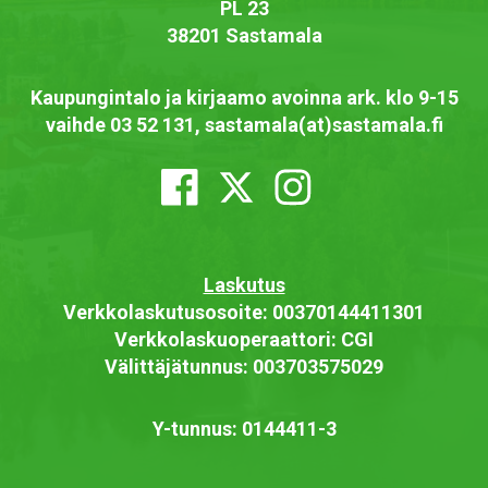
PL 23
38201 Sastamala
Kaupungintalo ja kirjaamo avoinna ark. klo 9-15
vaihde 03 52 131, sastamala(at)sastamala.fi
Laskutus
Verkkolaskutusosoite: 00370144411301
Verkkolaskuoperaattori: CGI
Välittäjätunnus: 003703575029
Y-tunnus: 0144411-3