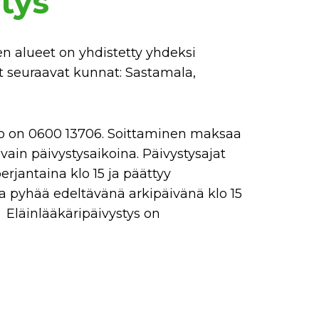
tys
n alueet on yhdistetty yhdeksi
t seuraavat kunnat: Sastamala,
o on 0600 13706. Soittaminen maksaa
ain päivystysaikoina. Päivystysajat
erjantaina klo 15 ja päättyy
a pyhää edeltävänä arkipäivänä klo 15
 Eläinlääkäripäivystys on