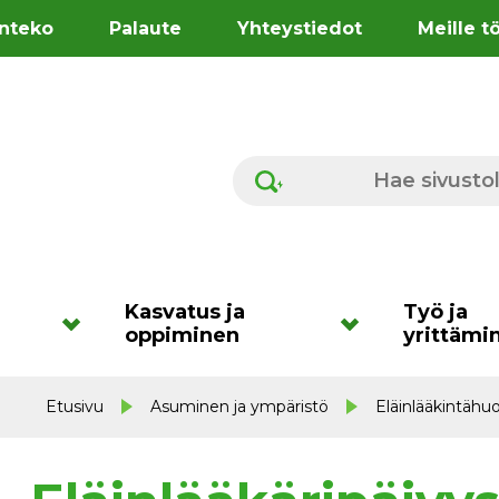
nteko
Palaute
Yhteystiedot
Meille t
Hae sivustolta
Kasvatus ja
Työ ja
oppiminen
yrittämi
Etusivu
Asuminen ja ympäristö
Eläinlääkintähuo