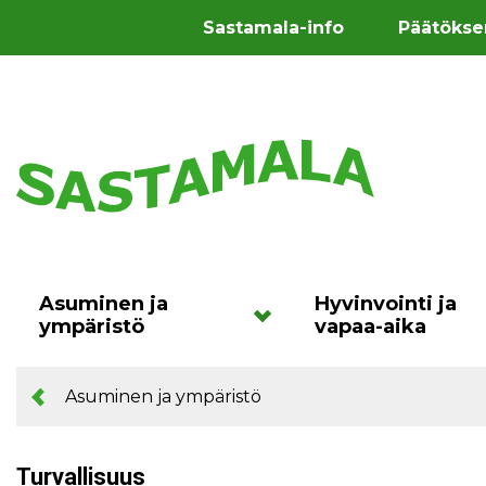
Sastamala-info
Päätökse
Asuminen ja
Hyvinvointi ja
ympäristö
vapaa-aika
Asuminen ja ympäristö
Turvallisuus