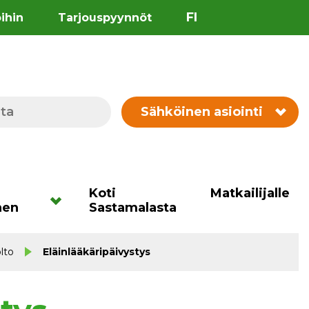
FI
öihin
Tarjouspyynnöt
Sähköinen asiointi
Koti
Matkailijalle
nen
Sastamalasta
lto
Eläinlääkäripäivystys