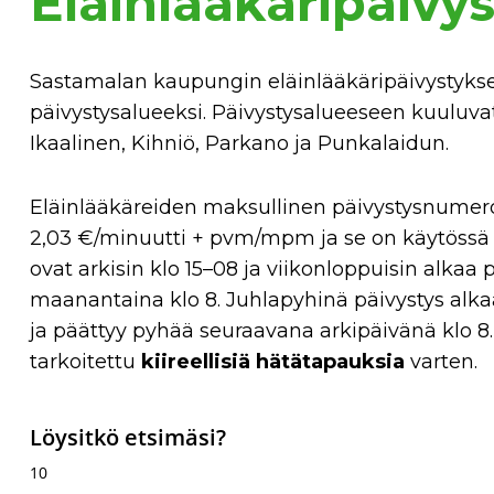
Eläinlääkäripäivys
Sastamalan kaupungin eläinlääkäripäivystykse
päivystysalueeksi. Päivystysalueeseen kuuluva
Ikaalinen, Kihniö, Parkano ja Punkalaidun.
Eläinlääkäreiden maksullinen päivystysnumer
2,03 €/minuutti + pvm/mpm ja se on käytössä v
ovat arkisin klo 15–08 ja viikonloppuisin alkaa p
maanantaina klo 8. Juhlapyhinä päivystys alka
ja päättyy pyhää seuraavana arkipäivänä klo 8.
tarkoitettu
kiireellisiä hätätapauksia
varten.
Löysitkö etsimäsi?
10