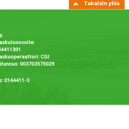
Takaisin ylös
s
askutusosoite:
44411301
askuoperaattori: CGI
jätunnus: 003703575029
s: 0144411-3