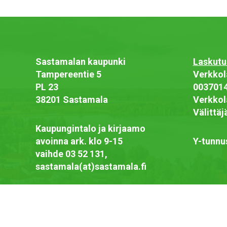
Sastamalan kaupunki
Laskutu
Tampereentie 5
Verkkol
PL 23
003701
38201 Sastamala
Verkkol
Välittä
Kaupungintalo ja kirjaamo
avoinna ark. klo 9-15
Y-tunnu
vaihde 03 52 131,
sastamala(at)sastamala.fi