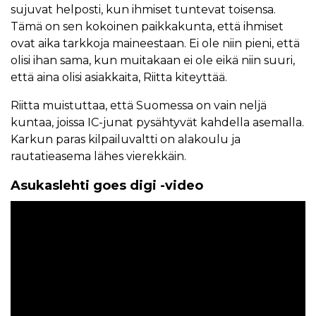
sujuvat helposti, kun ihmiset tuntevat toisensa.
Tämä on sen kokoinen paikkakunta, että ihmiset
ovat aika tarkkoja maineestaan. Ei ole niin pieni, että
olisi ihan sama, kun muitakaan ei ole eikä niin suuri,
että aina olisi asiakkaita, Riitta kiteyttää.
Riitta muistuttaa, että Suomessa on vain neljä
kuntaa, joissa IC-junat pysähtyvät kahdella asemalla.
Karkun paras kilpailuvaltti on alakoulu ja
rautatieasema lähes vierekkäin.
Asukaslehti goes digi -video