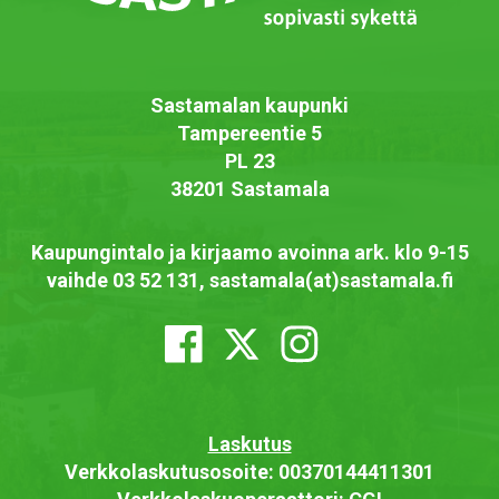
Sastamalan kaupunki
Tampereentie 5
PL 23
38201 Sastamala
Kaupungintalo ja kirjaamo avoinna ark. klo 9-15
vaihde 03 52 131, sastamala(at)sastamala.fi
Laskutus
Verkkolaskutusosoite: 00370144411301