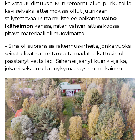
kaivata uudistuksia. Kun remontti alkoi purkutöillä,
kävi selväksi, ettei mökissä ollut juurikaan
säilytettävää. Riitta muistelee poikansa
Väinö
Ikäheimon
kanssa, miten vahvin lattiaa koossa
pitävä materiaali oli muovimatto.
– Siinä oli suoranaisia rakennusvirheitä, jonka vuoksi
seinät olivat suurelta osalta mädät ja kattokin oli
päästänyt vettä läpi. Siihen ei jäänyt kuin kivijalka,
joka ei sekään ollut nykymääräysten mukainen.