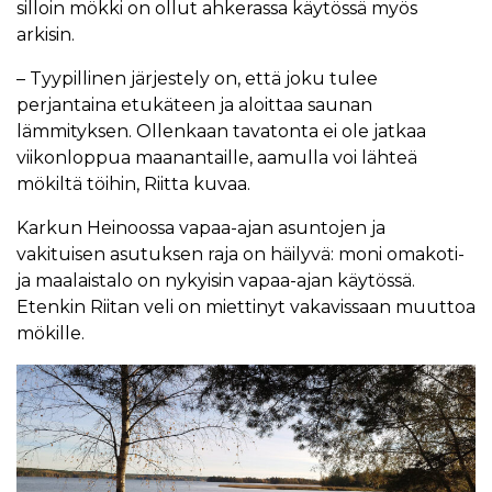
silloin mökki on ollut ahkerassa käytössä myös
arkisin.
– Tyypillinen järjestely on, että joku tulee
perjantaina etukäteen ja aloittaa saunan
lämmityksen. Ollenkaan tavatonta ei ole jatkaa
viikonloppua maanantaille, aamulla voi lähteä
mökiltä töihin, Riitta kuvaa.
Karkun Heinoossa vapaa-ajan asuntojen ja
vakituisen asutuksen raja on häilyvä: moni omakoti-
ja maalaistalo on nykyisin vapaa-ajan käytössä.
Etenkin Riitan veli on miettinyt vakavissaan muuttoa
mökille.