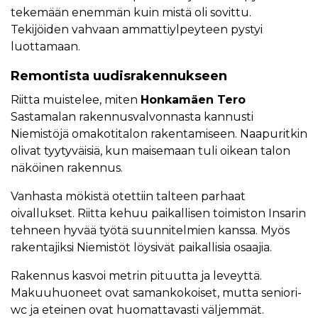
tekemään enemmän kuin mistä oli sovittu.
Tekijöiden vahvaan ammattiylpeyteen pystyi
luottamaan.
Remontista uudisrakennukseen
Riitta muistelee, miten
Honkamäen Tero
Sastamalan rakennusvalvonnasta kannusti
Niemistöjä omakotitalon rakentamiseen. Naapuritkin
olivat tyytyväisiä, kun maisemaan tuli oikean talon
näköinen rakennus.
Vanhasta mökistä otettiin talteen parhaat
oivallukset. Riitta kehuu paikallisen toimiston Insarin
tehneen hyvää työtä suunnitelmien kanssa. Myös
rakentajiksi Niemistöt löysivät paikallisia osaajia.
Rakennus kasvoi metrin pituutta ja leveyttä.
Makuuhuoneet ovat samankokoiset, mutta seniori-
wc ja eteinen ovat huomattavasti väljemmät.