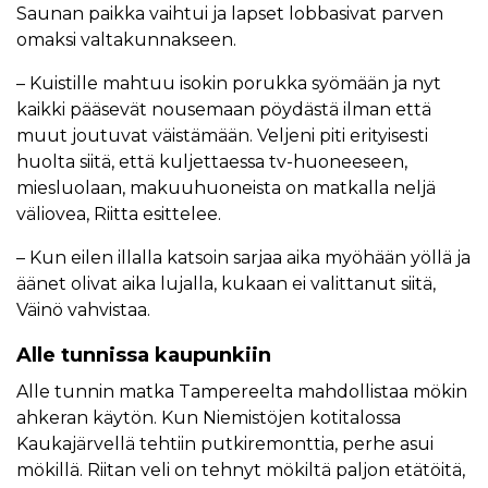
Saunan paikka vaihtui ja lapset lobbasivat parven
omaksi valtakunnakseen.
– Kuistille mahtuu isokin porukka syömään ja nyt
kaikki pääsevät nousemaan pöydästä ilman että
muut joutuvat väistämään. Veljeni piti erityisesti
huolta siitä, että kuljettaessa tv-huoneeseen,
miesluolaan, makuuhuoneista on matkalla neljä
väliovea, Riitta esittelee.
– Kun eilen illalla katsoin sarjaa aika myöhään yöllä ja
äänet olivat aika lujalla, kukaan ei valittanut siitä,
Väinö vahvistaa.
Alle tunnissa kaupunkiin
Alle tunnin matka Tampereelta mahdollistaa mökin
ahkeran käytön. Kun Niemistöjen kotitalossa
Kaukajärvellä tehtiin putkiremonttia, perhe asui
mökillä. Riitan veli on tehnyt mökiltä paljon etätöitä,