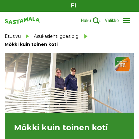
FI
Haku
Valikko
Etusivu
Asukaslehti goes digi
Mökki kuin toinen koti
Mökki kuin toinen koti