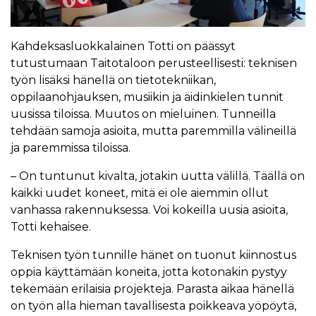
Kahdeksasluokkalainen Totti on päässyt
tutustumaan Taitotaloon perusteellisesti: teknisen
työn lisäksi hänellä on tietotekniikan,
oppilaanohjauksen, musiikin ja äidinkielen tunnit
uusissa tiloissa. Muutos on mieluinen. Tunneilla
tehdään samoja asioita, mutta paremmilla välineillä
ja paremmissa tiloissa.
– On tuntunut kivalta, jotakin uutta välillä. Täällä on
kaikki uudet koneet, mitä ei ole aiemmin ollut
vanhassa rakennuksessa. Voi kokeilla uusia asioita,
Totti kehaisee.
Teknisen työn tunnille hänet on tuonut kiinnostus
oppia käyttämään koneita, jotta kotonakin pystyy
tekemään erilaisia projekteja. Parasta aikaa hänellä
on työn alla hieman tavallisesta poikkeava yöpöytä,