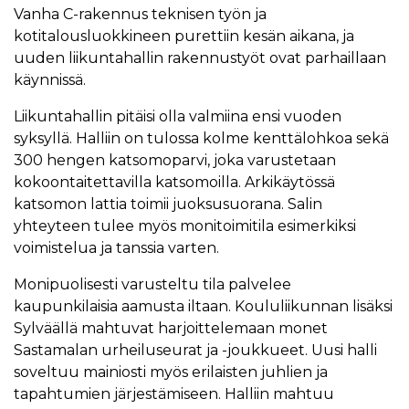
Vanha C-rakennus teknisen työn ja
kotitalousluokkineen purettiin kesän aikana, ja
uuden liikuntahallin rakennustyöt ovat parhaillaan
käynnissä.
Liikuntahallin pitäisi olla valmiina ensi vuoden
syksyllä. Halliin on tulossa kolme kenttälohkoa sekä
300 hengen katsomoparvi, joka varustetaan
kokoontaitettavilla katsomoilla. Arkikäytössä
katsomon lattia toimii juoksusuorana. Salin
yhteyteen tulee myös monitoimitila esimerkiksi
voimistelua ja tanssia varten.
Monipuolisesti varusteltu tila palvelee
kaupunkilaisia aamusta iltaan. Koululiikunnan lisäksi
Sylväällä mahtuvat harjoittelemaan monet
Sastamalan urheiluseurat ja -joukkueet. Uusi halli
soveltuu mainiosti myös erilaisten juhlien ja
tapahtumien järjestämiseen. Halliin mahtuu