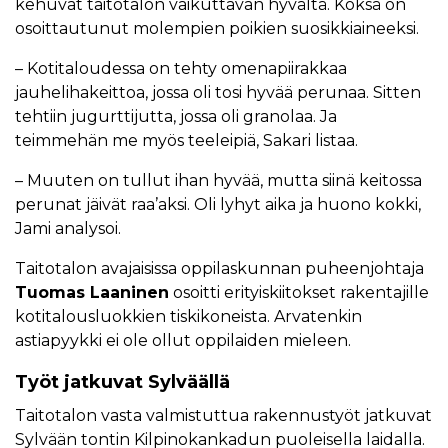
kehuvat taitotalon vaikuttavan hyvältä. Köksä on
osoittautunut molempien poikien suosikkiaineeksi.
– Kotitaloudessa on tehty omenapiirakkaa
jauhelihakeittoa, jossa oli tosi hyvää perunaa. Sitten
tehtiin jugurttijutta, jossa oli granolaa. Ja
teimmehän me myös teeleipiä, Sakari listaa.
– Muuten on tullut ihan hyvää, mutta siinä keitossa
perunat jäivät raa’aksi. Oli lyhyt aika ja huono kokki,
Jami analysoi.
Taitotalon avajaisissa oppilaskunnan puheenjohtaja
Tuomas Laaninen
osoitti erityiskiitokset rakentajille
kotitalousluokkien tiskikoneista. Arvatenkin
astiapyykki ei ole ollut oppilaiden mieleen.
Työt jatkuvat Sylväällä
Taitotalon vasta valmistuttua rakennustyöt jatkuvat
Sylvään tontin Kilpinokankadun puoleisella laidalla.