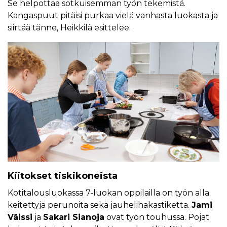
Se helpottaa sotkuisemman työn tekemistä.
Kangaspuut pitäisi purkaa vielä vanhasta luokasta ja
siirtää tänne, Heikkilä esittelee.
Kiitokset tiskikoneista
Kotitalousluokassa 7-luokan oppilailla on työn alla
keitettyjä perunoita sekä jauhelihakastiketta.
Jami
Väissi
ja
Sakari Sianoja
ovat työn touhussa. Pojat