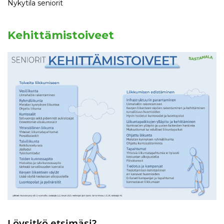
Nykytila seniorit
Kehittämistoiveet
Löysitkö etsimäsi?