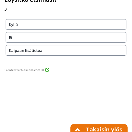
3
Kyllä
Ei
Kaipaan lisätietoa
Created with
askem.com
Takaisin ylös