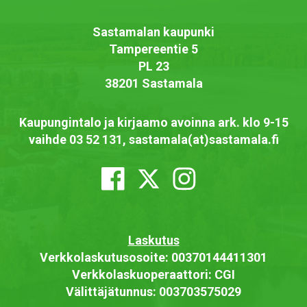
Sastamalan kaupunki
Tampereentie 5
PL 23
38201 Sastamala
Kaupungintalo ja kirjaamo avoinna ark. klo 9-15
vaihde 03 52 131, sastamala(at)sastamala.fi
Laskutus
Verkkolaskutusosoite: 00370144411301
Verkkolaskuoperaattori: CGI
Välittäjätunnus: 003703575029