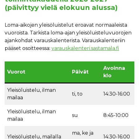
(päivittyy vielä elokuun alussa)
Loma-aikojen yleisöluistelut eroavat normaaleista
vuoroista. Tarkista loma-ajan yleisöluisteluvuorojen
ajankohdat varauskalenterista. Varauskalenteriin
pääset osoitteessa:
varauskalenteri.sastamala.fi
Avoinna
Vuorot
Päivät
klo
Yleisöluistelu, ilman
ti, to
14:30-16:00
mailaa
Yleisöluistelu, ilman
su
8:45-10:00
mailaa
ma, ke ja
Yleisöluistelu, mailalla
14:30-16:00