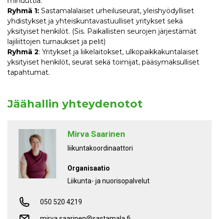
minuuttia.
Ryhmä 1:
Sastamalalaiset urheiluseurat, yleishyödylliset
yhdistykset ja yhteiskuntavastuulliset yritykset sekä
yksityiset henkilöt. (Sis. Paikallisten seurojen järjestämät
lajiliittojen turnaukset ja pelit)
Ryhmä 2
: Yritykset ja liikelaitokset, ulkopaikkakuntalaiset
yksityiset henkilöt, seurat sekä toimijat, pääsymaksulliset
tapahtumat.
Jäähallin yhteydenotot
Mirva Saarinen
liikuntakoordinaattori
Organisaatio
Liikunta- ja nuorisopalvelut
050 520 4219
mirva.saarinen@sastamala.fi