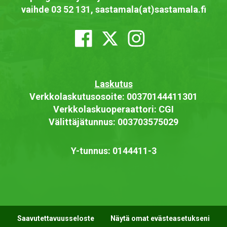
vaihde 03 52 131, sastamala(at)sastamala.fi
Laskutus
Verkkolaskutusosoite: 00370144411301
Verkkolaskuoperaattori: CGI
Välittäjätunnus: 003703575029
Y-tunnus: 0144411-3
Saavutettavuusseloste
Näytä omat evästeasetukseni