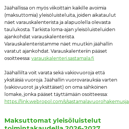
Jäähallissa on myös viikoittain kaikille avoimia
(maksuttomia) yleisöluisteluita, joiden aikataulut
näet varauskalenterista ja alapuolella olevasta
taulukosta. Tarkista loma-ajan yleisöluisteluiden
ajankohdat varauskalenterista.
Varauskalenteristamme näet muutkin jäähallin
varatut ajankohdat. Varauskalenteriin pääset
osoitteessa:
varauskalenteri.sastamala.fi
Jäähallilta voit varata sekä vakiovuoroja että
yksitäisiä vuoroja. Jäähallin vuorovarauksia varten
(vakiovuorot ja yksittäiset) on oma sähköinen
lomake, jonka pääset täyttämään osoitteessa:
https://link.webropol.com/s/sastamalavuorohakemusjaa
Maksuttomat yleisöluistelut
toimintakaudella 2026-2027