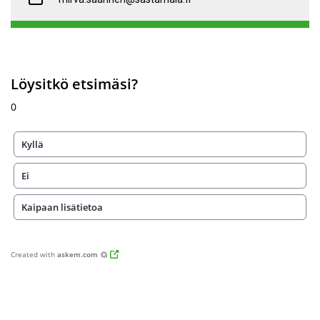
Löysitkö etsimäsi?
0
Kyllä
Ei
Kaipaan lisätietoa
Created with
askem.com