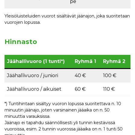
pe
Yleisöluisteluiden vuorot sisältävät jäänajon, joka suoritetaan
vuorojen lopussa.
Hinnasto
Jäähallivuoro (1 tunti*)
Ryhmä 1
Ryhmä 2
Jäähallivuoro / juniori
40 €
100 €
Jäähallivuoro / aikuiset
60 €
110 €
*) Tuntihintaan sisältyy vuoron lopussa suoritettava n. 10
minuutin jäänajo, joten varsinainen jääaika on n. 50
minuuttia varauksissa.
Jäänajo ei tapahdu säännöllisesti yli tunnin kestävissä
vuoroissa, esim. 2 tunnin vuorossa jääaika on n. 1 tunti 50